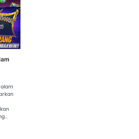
Alam
 alam
arkan
kan
ng…