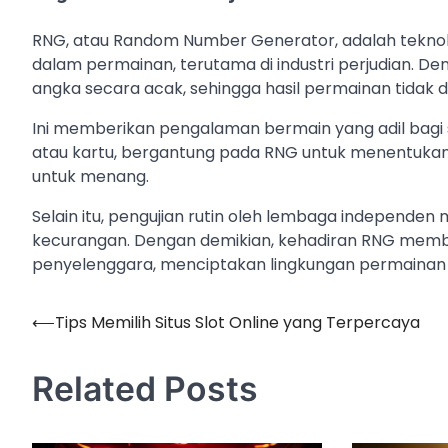
RNG, atau Random Number Generator, adalah tekno
dalam permainan, terutama di industri perjudian.
angka secara acak, sehingga hasil permainan tidak da
Ini memberikan pengalaman bermain yang adil bagi 
atau kartu, bergantung pada RNG untuk menentukan
untuk menang.
Selain itu, pengujian rutin oleh lembaga independe
kecurangan. Dengan demikian, kehadiran RNG mem
penyelenggara, menciptakan lingkungan permainan 
⟵
Tips Memilih Situs Slot Online yang Terpercaya
Navigasi
pos
Related Posts