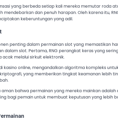
nsasi yang berbeda setiap kali mereka memutar roda at
ih mendebarkan dan penuh harapan. Oleh karena itu, R
nciptakan keberuntungan yang adil.
t
n penting dalam permainan slot yang memastikan has
an dalam slot. Pertama, RNG perangkat keras yang serin
acak melalui sirkuit elektronik.
i kasino online, mengandalkan algoritma kompleks untu
kriptografi, yang memberikan tingkat keamanan lebih tin
bah.
sa aman bahwa permainan yang mereka mainkan adalah a
nting bagi pemain untuk membuat keputusan yang lebih ba
Permainan