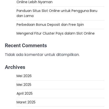
Online Lebih Nyaman
Panduan Situs Slot Online untuk Pengguna Baru
dan Lama
Perbedaan Bonus Deposit dan Free Spin
Mengenal Fitur Cluster Pays dalam Slot Online
Recent Comments
Tidak ada komentar untuk ditampilkan.
Archives
Mei 2026
Mei 2025
April 2025
Maret 2025