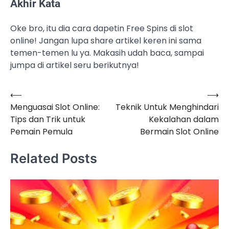
Akhir Kata
Oke bro, itu dia cara dapetin Free Spins di slot
online! Jangan lupa share artikel keren ini sama
temen-temen lu ya. Makasih udah baca, sampai
jumpa di artikel seru berikutnya!
⟵
⟶
Navigasi
Menguasai Slot Online:
Teknik Untuk Menghindari
pos
Tips dan Trik untuk
Kekalahan dalam
Pemain Pemula
Bermain Slot Online
Related Posts