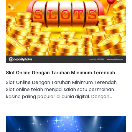
Slot Online Dengan Taruhan Minimum Terendah
Slot Online Dengan Taruhan Minimum Terendah.
Slot online telah menjadi salah satu permainan
kasino paling populer di dunia digital. Dengan…