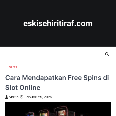
Skip
to
content
eskisehiritiraf.com
SLOT
Cara Mendapatkan Free Spins di
Slot Online
yhr5h
Januari 25, 2025