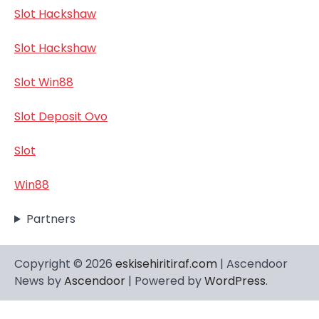
Slot Hackshaw
Slot Hackshaw
Slot Win88
Slot Deposit Ovo
Slot
Win88
Partners
Copyright © 2026
eskisehiritiraf.com
| Ascendoor
News by
Ascendoor
| Powered by
WordPress
.