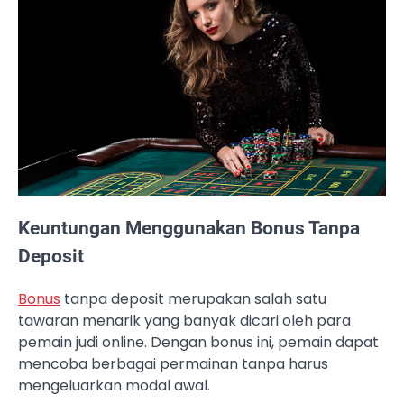
Keuntungan Menggunakan Bonus Tanpa
Deposit
Bonus
tanpa deposit merupakan salah satu
tawaran menarik yang banyak dicari oleh para
pemain judi online. Dengan bonus ini, pemain dapat
mencoba berbagai permainan tanpa harus
mengeluarkan modal awal.