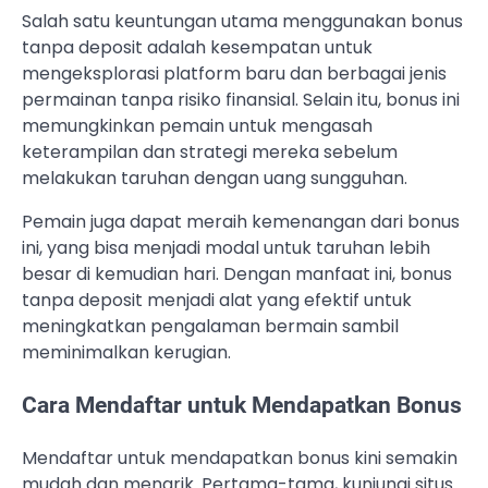
Salah satu keuntungan utama menggunakan bonus
tanpa deposit adalah kesempatan untuk
mengeksplorasi platform baru dan berbagai jenis
permainan tanpa risiko finansial. Selain itu, bonus ini
memungkinkan pemain untuk mengasah
keterampilan dan strategi mereka sebelum
melakukan taruhan dengan uang sungguhan.
Pemain juga dapat meraih kemenangan dari bonus
ini, yang bisa menjadi modal untuk taruhan lebih
besar di kemudian hari. Dengan manfaat ini, bonus
tanpa deposit menjadi alat yang efektif untuk
meningkatkan pengalaman bermain sambil
meminimalkan kerugian.
Cara Mendaftar untuk Mendapatkan Bonus
Mendaftar untuk mendapatkan bonus kini semakin
mudah dan menarik. Pertama-tama, kunjungi situs