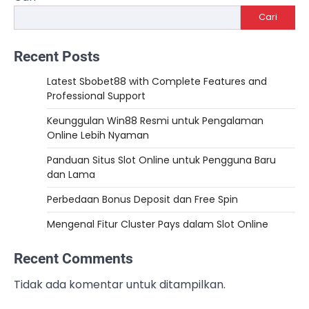
Cari
Recent Posts
Latest Sbobet88 with Complete Features and
Professional Support
Keunggulan Win88 Resmi untuk Pengalaman
Online Lebih Nyaman
Panduan Situs Slot Online untuk Pengguna Baru
dan Lama
Perbedaan Bonus Deposit dan Free Spin
Mengenal Fitur Cluster Pays dalam Slot Online
Recent Comments
Tidak ada komentar untuk ditampilkan.