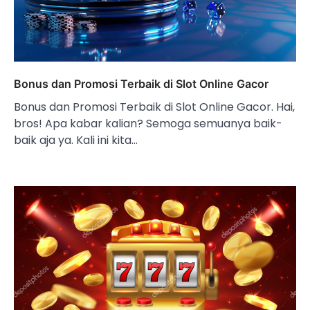
Bonus dan Promosi Terbaik di Slot Online Gacor
Bonus dan Promosi Terbaik di Slot Online Gacor. Hai,
bros! Apa kabar kalian? Semoga semuanya baik-
baik aja ya. Kali ini kita…