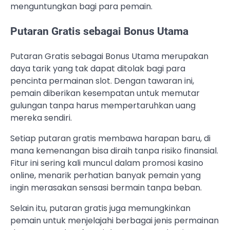
menguntungkan bagi para pemain.
Putaran Gratis sebagai Bonus Utama
Putaran Gratis sebagai Bonus Utama merupakan
daya tarik yang tak dapat ditolak bagi para
pencinta permainan slot. Dengan tawaran ini,
pemain diberikan kesempatan untuk memutar
gulungan tanpa harus mempertaruhkan uang
mereka sendiri.
Setiap putaran gratis membawa harapan baru, di
mana kemenangan bisa diraih tanpa risiko finansial.
Fitur ini sering kali muncul dalam promosi kasino
online, menarik perhatian banyak pemain yang
ingin merasakan sensasi bermain tanpa beban.
Selain itu, putaran gratis juga memungkinkan
pemain untuk menjelajahi berbagai jenis permainan