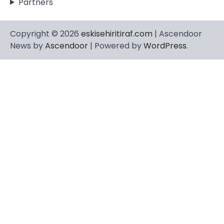
Partners
Copyright © 2026
eskisehiritiraf.com
| Ascendoor
News by
Ascendoor
| Powered by
WordPress
.