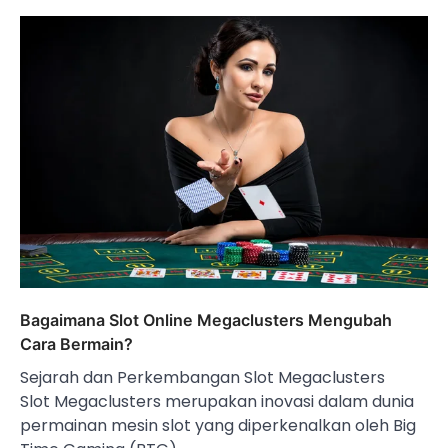
Bagaimana Slot Online Megaclusters Mengubah
Cara Bermain?
Sejarah dan Perkembangan Slot Megaclusters
Slot Megaclusters merupakan inovasi dalam dunia
permainan mesin slot yang diperkenalkan oleh Big