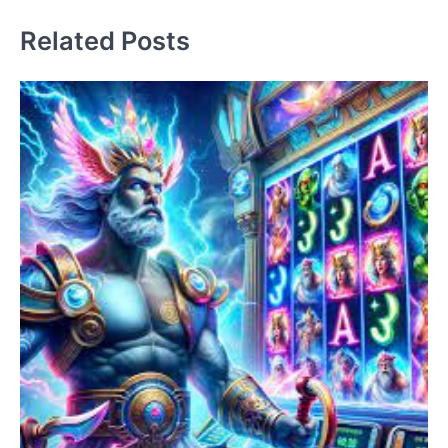
Related Posts