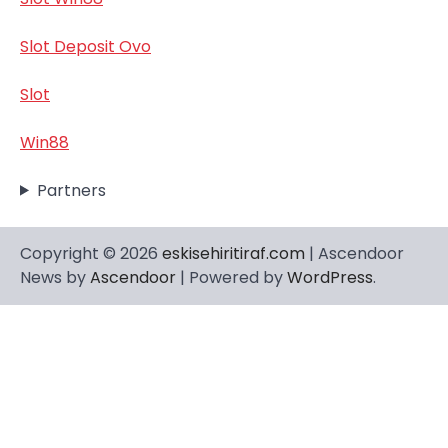
Slot Deposit Ovo
Slot
Win88
Partners
Copyright © 2026
eskisehiritiraf.com
| Ascendoor
News by
Ascendoor
| Powered by
WordPress
.