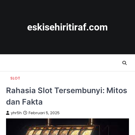
Skip
to
content
eskisehiritiraf.com
SLOT
Rahasia Slot Tersembunyi: Mitos
dan Fakta
yhr5h
Februari 5, 2025