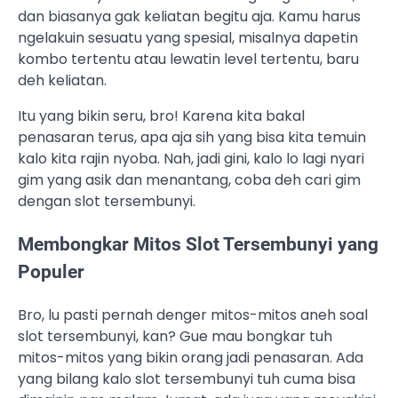
dan biasanya gak keliatan begitu aja. Kamu harus
ngelakuin sesuatu yang spesial, misalnya dapetin
kombo tertentu atau lewatin level tertentu, baru
deh keliatan.
Itu yang bikin seru, bro! Karena kita bakal
penasaran terus, apa aja sih yang bisa kita temuin
kalo kita rajin nyoba. Nah, jadi gini, kalo lo lagi nyari
gim yang asik dan menantang, coba deh cari gim
dengan slot tersembunyi.
Membongkar Mitos Slot Tersembunyi yang
Populer
Bro, lu pasti pernah denger mitos-mitos aneh soal
slot tersembunyi, kan? Gue mau bongkar tuh
mitos-mitos yang bikin orang jadi penasaran. Ada
yang bilang kalo slot tersembunyi tuh cuma bisa