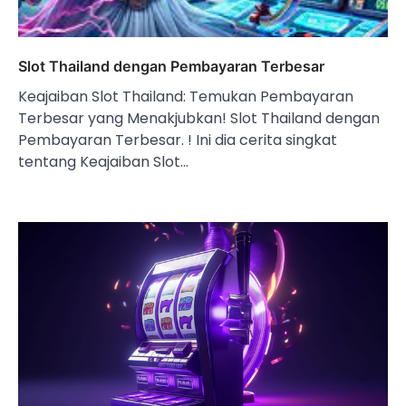
Slot Thailand dengan Pembayaran Terbesar
Keajaiban Slot Thailand: Temukan Pembayaran
Terbesar yang Menakjubkan! Slot Thailand dengan
Pembayaran Terbesar. ! Ini dia cerita singkat
tentang Keajaiban Slot…