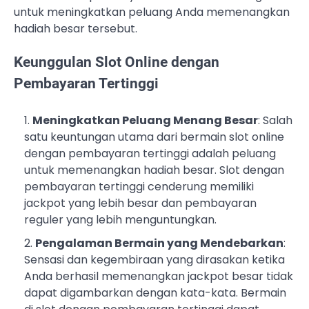
untuk meningkatkan peluang Anda memenangkan
hadiah besar tersebut.
Keunggulan Slot Online dengan
Pembayaran Tertinggi
Meningkatkan Peluang Menang Besar
: Salah
satu keuntungan utama dari bermain slot online
dengan pembayaran tertinggi adalah peluang
untuk memenangkan hadiah besar. Slot dengan
pembayaran tertinggi cenderung memiliki
jackpot yang lebih besar dan pembayaran
reguler yang lebih menguntungkan.
Pengalaman Bermain yang Mendebarkan
:
Sensasi dan kegembiraan yang dirasakan ketika
Anda berhasil memenangkan jackpot besar tidak
dapat digambarkan dengan kata-kata. Bermain