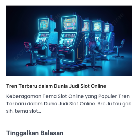
Tren Terbaru dalam Dunia Judi Slot Online
Keberagaman Tema Slot Online yang Populer Tren
Terbaru dalam Dunia Judi Slot Online. Bro, lu tau gak
sih, tema slot…
Tinggalkan Balasan