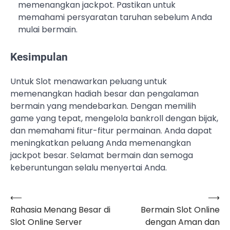
memenangkan jackpot. Pastikan untuk
memahami persyaratan taruhan sebelum Anda
mulai bermain.
Kesimpulan
Untuk Slot menawarkan peluang untuk
memenangkan hadiah besar dan pengalaman
bermain yang mendebarkan. Dengan memilih
game yang tepat, mengelola bankroll dengan bijak,
dan memahami fitur-fitur permainan. Anda dapat
meningkatkan peluang Anda memenangkan
jackpot besar. Selamat bermain dan semoga
keberuntungan selalu menyertai Anda.
⟵
⟶
Navigasi
Rahasia Menang Besar di
Bermain Slot Online
pos
Slot Online Server
dengan Aman dan