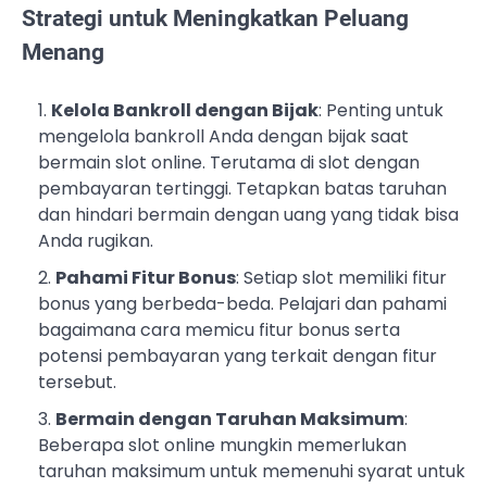
Strategi untuk Meningkatkan Peluang
Menang
Kelola Bankroll dengan Bijak
: Penting untuk
mengelola bankroll Anda dengan bijak saat
bermain slot online. Terutama di slot dengan
pembayaran tertinggi. Tetapkan batas taruhan
dan hindari bermain dengan uang yang tidak bisa
Anda rugikan.
Pahami Fitur Bonus
: Setiap slot memiliki fitur
bonus yang berbeda-beda. Pelajari dan pahami
bagaimana cara memicu fitur bonus serta
potensi pembayaran yang terkait dengan fitur
tersebut.
Bermain dengan Taruhan Maksimum
:
Beberapa slot online mungkin memerlukan
taruhan maksimum untuk memenuhi syarat untuk