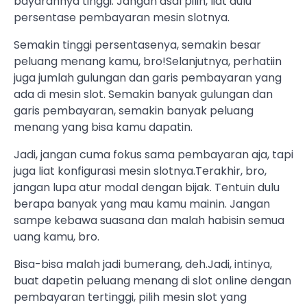
bayarannya tinggi. Jangan asal pilih, liat dulu
persentase pembayaran mesin slotnya.
Semakin tinggi persentasenya, semakin besar
peluang menang kamu, bro!Selanjutnya, perhatiin
juga jumlah gulungan dan garis pembayaran yang
ada di mesin slot. Semakin banyak gulungan dan
garis pembayaran, semakin banyak peluang
menang yang bisa kamu dapatin.
Jadi, jangan cuma fokus sama pembayaran aja, tapi
juga liat konfigurasi mesin slotnya.Terakhir, bro,
jangan lupa atur modal dengan bijak. Tentuin dulu
berapa banyak yang mau kamu mainin. Jangan
sampe kebawa suasana dan malah habisin semua
uang kamu, bro.
Bisa-bisa malah jadi bumerang, deh.Jadi, intinya,
buat dapetin peluang menang di slot online dengan
pembayaran tertinggi, pilih mesin slot yang