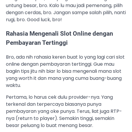
untung besar, bro. Kalo lu mau jadi pemenang, pilih
dengan cerdas, bro. Jangan sampe salah pilih, nanti
rugi, bro. Good luck, bro!
Rahasia Mengenali Slot Online dengan
Pembayaran Tertinggi
Bro, ada nih rahasia keren buat lo yang lagi cari slot
online dengan pembayaran tertinggi. Gue mau
bagiin tips jitu nih biar lo bisa mengenali mana slot
yang worth it dan mana yang cuma buang-buang
waktu.
Pertama, lo harus cek dulu provider-nya. Yang
terkenal dan terpercaya biasanya punya
pembayaran yang oke punya. Terus, liat juga RTP-
nya (return to player). Semakin tinggi, semakin
besar peluang lo buat menang besar.