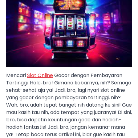
Mencari
Slot Online
Gacor dengan Pembayaran
Tertinggi. Halo, bro! Gimana kabarnya, nih? Semoga
sehat-sehat aja ya! Jadi, bro, lagi nyari slot online
yang gacor dengan pembayaran tertinggi, nih?
Wah, bro, udah tepat banget nih datang ke sini! Gue
mau kasih tau nih, ada tempat yang juaranya! Di sini,
bro, bisa dapetin keuntungan gede dan hadiah-
hadiah fantastis! Jadi, bro, jangan kemana-mana
ya! Tetap baca terus artikel ini, biar gue kasih tau