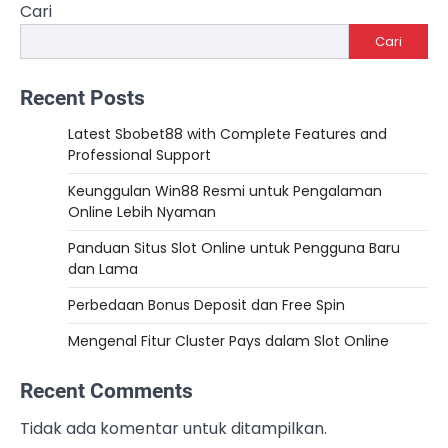
Cari
Cari
Recent Posts
Latest Sbobet88 with Complete Features and
Professional Support
Keunggulan Win88 Resmi untuk Pengalaman
Online Lebih Nyaman
Panduan Situs Slot Online untuk Pengguna Baru
dan Lama
Perbedaan Bonus Deposit dan Free Spin
Mengenal Fitur Cluster Pays dalam Slot Online
Recent Comments
Tidak ada komentar untuk ditampilkan.