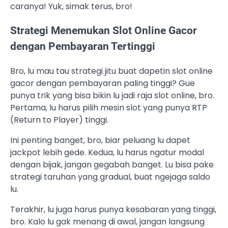
caranya! Yuk, simak terus, bro!
Strategi Menemukan Slot Online Gacor
dengan Pembayaran Tertinggi
Bro, lu mau tau strategi jitu buat dapetin slot online
gacor dengan pembayaran paling tinggi? Gue
punya trik yang bisa bikin lu jadi raja slot online, bro.
Pertama, lu harus pilih mesin slot yang punya RTP
(Return to Player) tinggi.
Ini penting banget, bro, biar peluang lu dapet
jackpot lebih gede. Kedua, lu harus ngatur modal
dengan bijak, jangan gegabah banget. Lu bisa pake
strategi taruhan yang gradual, buat ngejaga saldo
lu.
Terakhir, lu juga harus punya kesabaran yang tinggi,
bro. Kalo lu gak menang di awal, jangan langsung