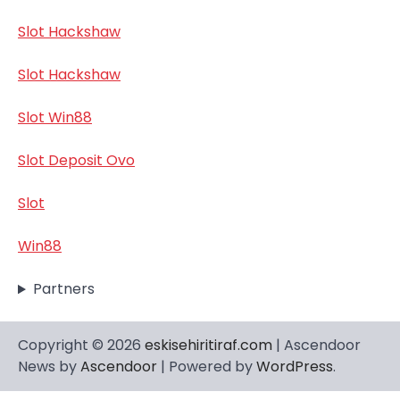
Slot Hackshaw
Slot Hackshaw
Slot Win88
Slot Deposit Ovo
Slot
Win88
Partners
Copyright © 2026
eskisehiritiraf.com
| Ascendoor
News by
Ascendoor
| Powered by
WordPress
.