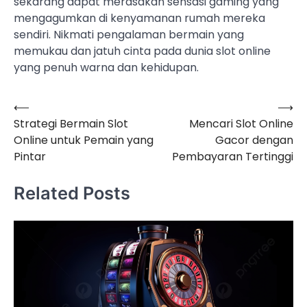
sekarang dapat merasakan sensasi gaming yang
mengagumkan di kenyamanan rumah mereka
sendiri. Nikmati pengalaman bermain yang
memukau dan jatuh cinta pada dunia slot online
yang penuh warna dan kehidupan.
⟵
⟶
Navigasi
Strategi Bermain Slot
Mencari Slot Online
pos
Online untuk Pemain yang
Gacor dengan
Pintar
Pembayaran Tertinggi
Related Posts