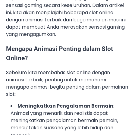
sensasi gaming secara keseluruhan. Dalam artikel
ini, kita akan menjelajahi beberapa slot online
dengan animasi terbaik dan bagaimana animasi ini
dapat membuat Anda merasakan sensasi gaming
yang mengagumkan.
Mengapa Animasi Penting dalam Slot
Online?
Sebelum kita membahas slot online dengan
animasi terbaik, penting untuk memahami
mengapa animasi begitu penting dalam permainan
slot:
Meningkatkan Pengalaman Bermain
:
Animasi yang menarik dan realistis dapat
meningkatkan pengalaman bermain pemain,
menciptakan suasana yang lebih hidup dan
menarik.