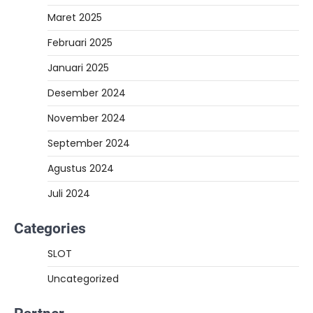
Maret 2025
Februari 2025
Januari 2025
Desember 2024
November 2024
September 2024
Agustus 2024
Juli 2024
Categories
SLOT
Uncategorized