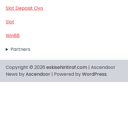
Slot Deposit Ovo
Slot
Win88
Partners
Copyright © 2026
eskisehiritiraf.com
| Ascendoor
News by
Ascendoor
| Powered by
WordPress
.