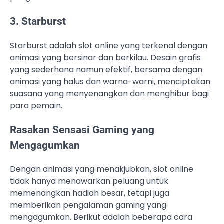
3. Starburst
Starburst adalah slot online yang terkenal dengan
animasi yang bersinar dan berkilau. Desain grafis
yang sederhana namun efektif, bersama dengan
animasi yang halus dan warna-warni, menciptakan
suasana yang menyenangkan dan menghibur bagi
para pemain.
Rasakan Sensasi Gaming yang
Mengagumkan
Dengan animasi yang menakjubkan, slot online
tidak hanya menawarkan peluang untuk
memenangkan hadiah besar, tetapi juga
memberikan pengalaman gaming yang
mengagumkan. Berikut adalah beberapa cara