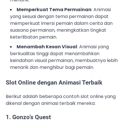
Memperkuat Tema Permainan
: Animasi
yang sesuai dengan tema permainan dapat
memperkuat imersi pemain dalam cerita dan
suasana permainan, meningkatkan tingkat
keterlibatan pemain.
Menambah Kesan Visual
: Animasi yang
berkualitas tinggi dapat menambahkan
keindahan visual permainan, membuatnya lebih
menarik dan menghibur bagi pemain.
Slot Online dengan Animasi Terbaik
Berikut adalah beberapa contoh slot online yang
dikenal dengan animasi terbaik mereka:
1. Gonzo’s Quest