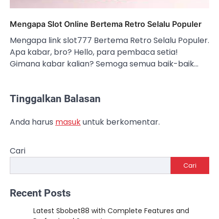
Mengapa Slot Online Bertema Retro Selalu Populer
Mengapa link slot777 Bertema Retro Selalu Populer.
Apa kabar, bro? Hello, para pembaca setia!
Gimana kabar kalian? Semoga semua baik-baik…
Tinggalkan Balasan
Anda harus
masuk
untuk berkomentar.
Cari
Cari
Recent Posts
Latest Sbobet88 with Complete Features and